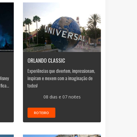
ORLANDO CLASSIC
Experiências que divertem, impressionam,
Disney
inspiram e mexem com a imaginação de
ica...
todos!
08 dias e 07 noites
ROTEIRO