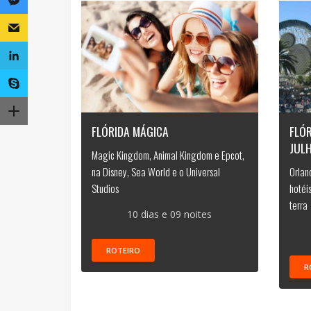
FLÓRIDA MÁGICA
FLÓR
JUL
Magic Kingdom, Animal Kingdom e Epcot,
na Disney, Sea World e o Universal
Orlan
Studios
hotéis
terra
10 dias e 09 noites
ROTEIRO
R