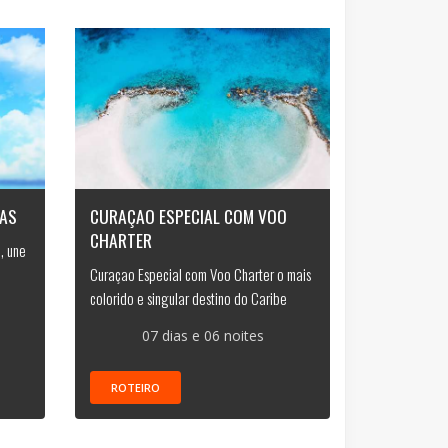
IAS
CURAÇAO ESPECIAL COM VOO
CHARTER
, une
Curaçao Especial com Voo Charter o mais
colorido e singular destino do Caribe
07 dias e 06 noites
ROTEIRO