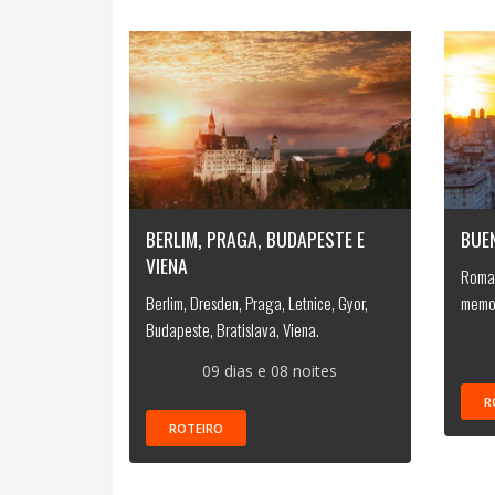
BERLIM, PRAGA, BUDAPESTE E
BUE
VIENA
Roman
Berlim, Dresden, Praga, Letnice, Gyor,
memor
Budapeste, Bratislava, Viena.
09 dias e 08 noites
R
ROTEIRO