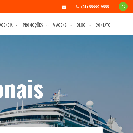
(31) 99999-9999
 AGÊNCIA
PROMOÇÕES
VIAGENS
BLOG
CONTATO
onais