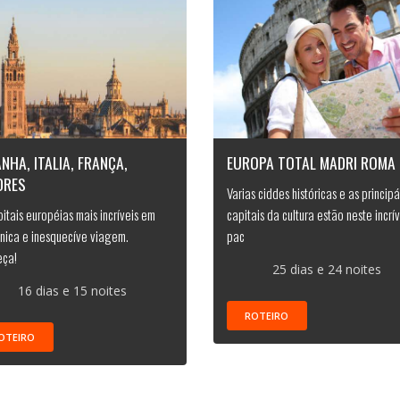
NHA, ITALIA, FRANÇA,
EUROPA TOTAL MADRI ROMA
DRES
Varias ciddes históricas e as principá
pitais européias mais incríveis em
capitais da cultura estão neste incrív
nica e inesquecíve viagem.
pac
ça!
25 dias e 24 noites
16 dias e 15 noites
ROTEIRO
OTEIRO