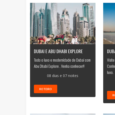
DUBAI E ABU DHABI EXPLORE
DUBA
Todo o luxo e modernidade de Dubai com
Visit
Abu Dhabi Explore . Venha conhecer!!
Conhe
luxo.
08 dias e 07 noites
ROTEIRO
R