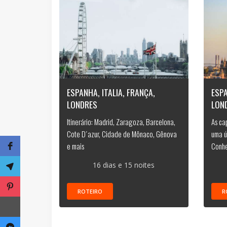
ESPANHA, ITALIA, FRANÇA,
ESPA
LONDRES
LON
Itinerário: Madrid, Zaragoza, Barcelona,
As ca
Cote D´azur, Cidade de Mônaco, Gênova
uma ú
e mais
Conhe
16 dias e 15 noites
ROTEIRO
R