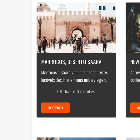
MARROCOS, DESERTO SAARA
NEW
Marrocos e Saara venha conhecer estes
Aprov
incríveis destinos em uma única viagem.
conhe
08 dias e 07 noites
ROTEIRO
R