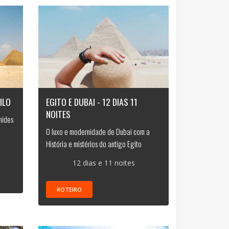
ILO
EGITO E DUBAI - 12 DIAS 11
NOITES
mides
O luxo e modernidade de Dubai com a
História e mistérios do antigo Egito
12 dias e 11 noites
ROTEIRO