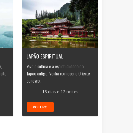
JAPÃO ESPIRITUAL
a,
Viva a cultura e a espiritualidade do
uito
Japão antigo. Venha conhecer o Oriente
conosco.
13 dias e 12 noites
ROTEIRO