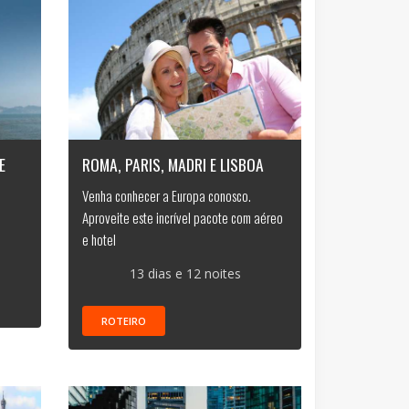
E
ROMA, PARIS, MADRI E LISBOA
Venha conhecer a Europa conosco.
Aproveite este incrível pacote com aéreo
e hotel
13 dias e 12 noites
ROTEIRO