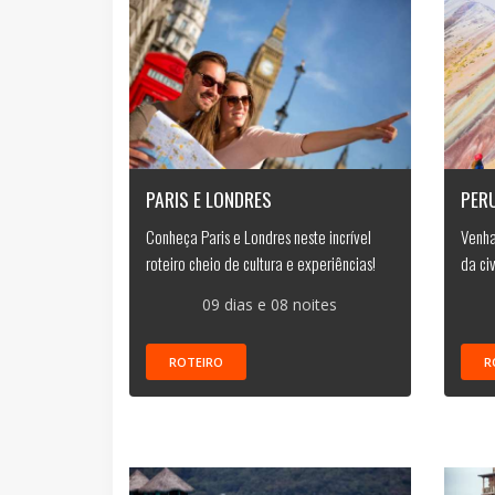
PARIS E LONDRES
PER
Conheça Paris e Londres neste incrível
Venha
roteiro cheio de cultura e experiências!
da ci
09 dias e 08 noites
ROTEIRO
R