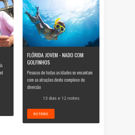
FLÓRIDA JOVEM - NADO COM
GOLFINHOS
is
el
Pessoas de todas as idades se encantam
com as atrações deste complexo de
diversão
13 dias e 12 noites
ROTEIRO