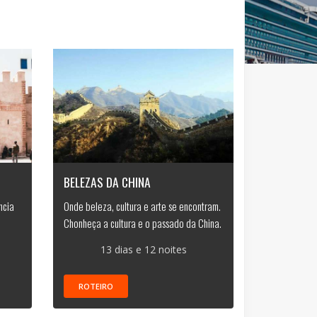
BELEZAS DA CHINA
ncia
Onde beleza, cultura e arte se encontram.
Chonheça a cultura e o passado da China.
13 dias e 12 noites
ROTEIRO