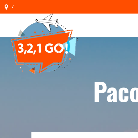
/
Paco