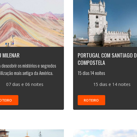
U MILENAR
PORTUGAL COM SANTIAGO D
COMPOSTELA
 descobrir os mistérios e segredos
vilização mais antiga da América.
15 dias 14 noites
07 dias e 06 noites
15 dias e 14 noites
OTEIRO
ROTEIRO