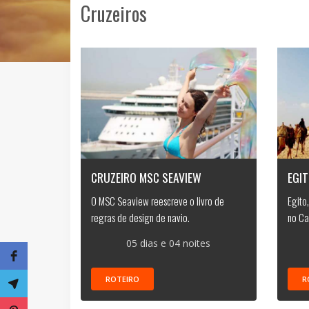
Cruzeiros
CRUZEIRO MSC SEAVIEW
EGIT
O MSC Seaview reescreve o livro de
Egito
regras de design de navio.
no Ca
05 dias e 04 noites
ROTEIRO
R