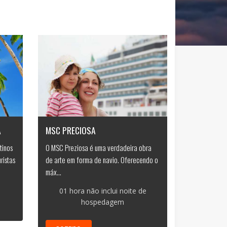
A
MSC PRECIOSA
tinos
O MSC Preziosa é uma verdadeira obra
ristas
de arte em forma de navio. Oferecendo o
máx...
01 hora não inclui noite de
hospedagem