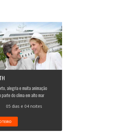
ITH
rto, alegria e muita animação
 parte do clima em alto mar
05 dias e 04 noites
OTEIRO