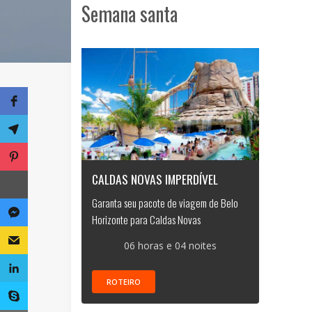
Semana santa
CALDAS NOVAS IMPERDÍVEL
Garanta seu pacote de viagem de Belo
Horizonte para Caldas Novas
06 horas e 04 noites
ROTEIRO