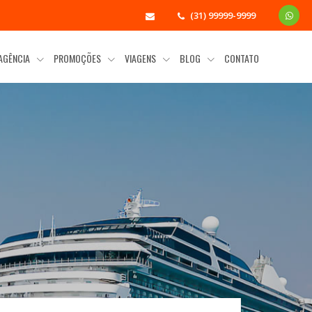
(31) 99999-9999
 AGÊNCIA
PROMOÇÕES
VIAGENS
BLOG
CONTATO
a