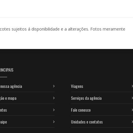
acotes sujeitos á disponibilidade e a alterações. Fotos meramente
INCIPAIS
nossa agência
Viagens
ção e mapa
Serviços da agência
ntos
Fale conosco
uipe
Unidades e contatos