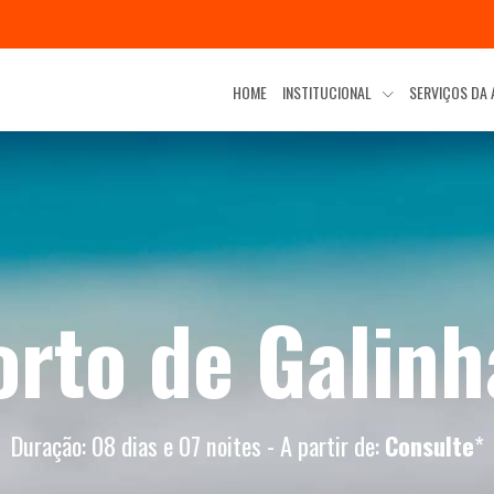
HOME
INSTITUCIONAL
SERVIÇOS DA
orto de Galinh
Duração: 08 dias e 07 noites - A partir de:
Consulte
*