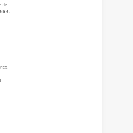
e de
eia e,
rico.
s