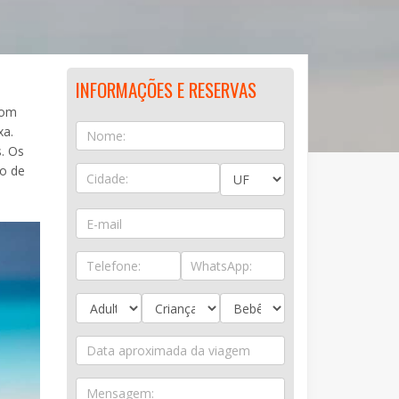
INFORMAÇÕES E RESERVAS
com
xa.
s. Os
to de