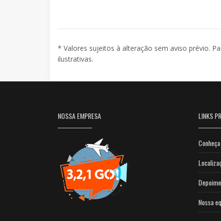
* Valores sujeitos à alteração sem aviso prévio. P
ilustrativas.
NOSSA EMPRESA
LINKS PR
Conheça 
Localiza
Depoime
Nossa eq