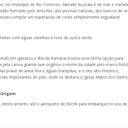
ros, no município de Rio Formoso. Metade da praia é de mar e metad
redão formado pelo arrecifes, das piscinas naturais, dos bancos de ar
zais compõe um espetáculo de cores simplesmente inigualável.
hetas com águas clarinhas e tons de azul e verde.
ional) em Igarassu e Ilha de Itamaracá seria uma ótima opção para
a pela canoa grande que originou o nome da cidade pelo marco histó
s praias de areia fina e águas tranquilas, e o seu sítio histórico,
 mais importantes do país, onde se destaca a Igreja Matriz dos Santo
e Origem
o, deslocamento até o aeroporto de Recife para embarque no voo de