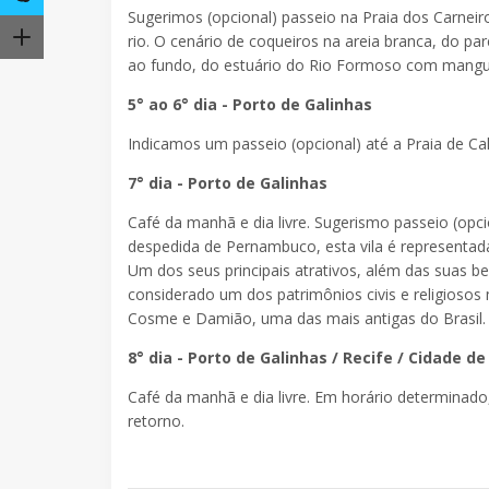
Sugerimos (opcional) passeio na Praia dos Carnei
rio. O cenário de coqueiros na areia branca, do pa
ao fundo, do estuário do Rio Formoso com mangue
5° ao 6° dia - Porto de Galinhas
Indicamos um passeio (opcional) até a Praia de Cal
7° dia - Porto de Galinhas
Café da manhã e dia livre. Sugerismo passeio (opc
despedida de Pernambuco, esta vila é representad
Um dos seus principais atrativos, além das suas bela
considerado um dos patrimônios civis e religiosos
Cosme e Damião, uma das mais antigas do Brasil.
8° dia - Porto de Galinhas / Recife / Cidade d
Café da manhã e dia livre. Em horário determinad
retorno.