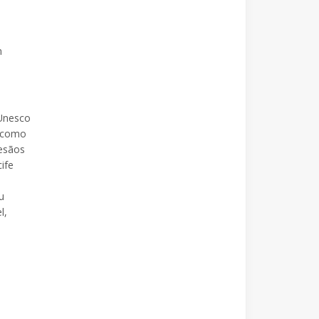
m
 Unesco
, como
tesãos
ife
u
l,