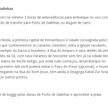
Galinhas
(com no mínimo 2 horas de antecedência) para embarque no voo co
ão de transfer para Porto de Galinhas ou aluguel de carro.
. Olinda, a primeira capital de Pernambuco e cidade consagrada pela
 que conheceremos os casarios coloridos, visita a igrejas seculares
exemplo do barroco brasileiro, à Rua do Amparo e seus ateliês de ar
 Alto da Sé, com seus mirantes de horizonte sem fim. Já na cidade Rec
o bairro do Recife Antigo, por onde tudo começou, desembarque no
 próximo dali você poderá visitar o Paço do Frevo (opcional), o muse
. Chegando na Rua do Bom Jesus, tem ainda a Sinagoga Kahal Zur Israe
tre outros pontos.
de buggy pelas dunas de Porto de Galinhas e aproveitar a praia.